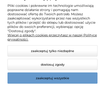
Pliki cookies i pokrewne im technologie umożliwiają
WSZYSTKO O NAS
poprawne działanie strony i pomagają nam
dostosować ofertę do Twoich potrzeb. Możesz
zaakceptować wykorzystanie przez nas wszystkich
tych plików i przejść do sklepu lub dostosować użycie
WSZYSTKO O ZAKUPACH
plików do swoich preferencji, wybierając opcję
"Dostosuj zgody".
Więcej o plikach cookies przeczytasz w naszej Polityce
kategorie
prywatności.
zaakceptuj tylko niezbędne
dostosuj zgody
zaakceptuj wszystkie
© 2026 kinderbaby.pl. Wszelkie prawa zastrzeżone.
Styl graficzny i aplikacje ShopGadget.pl
Sklep
internetowy Shoper.pl
Opcje
przeglądania