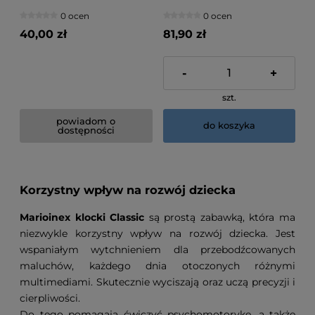
0 ocen
0 ocen
40,00 zł
81,90 zł
-
+
szt.
powiadom o
do koszyka
dostępności
Korzystny wpływ na rozwój dziecka
Marioinex klocki Classic
są prostą zabawką, która ma
niezwykle korzystny wpływ na rozwój dziecka. Jest
wspaniałym wytchnieniem dla przebodźcowanych
maluchów, każdego dnia otoczonych różnymi
multimediami. Skutecznie wyciszają oraz uczą precyzji i
cierpliwości.
Do tego pomagają ćwiczyć psychomotorykę, a także