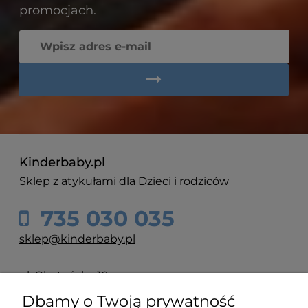
promocjach.
Kinderbaby.pl
Sklep z atykułami dla Dzieci i rodziców
735 030 035
sklep@kinderbaby.pl
ul. Olsztyńska 10
60-416 Poznań
Dbamy o Twoją prywatność