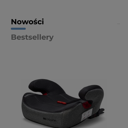
Nowości
Bestsellery
Kl
sz
59