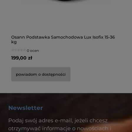
Osann Podstawka Samochodowa Lux Isofix 15-36
Or
kg
0 ocen
199,00 zł
59
powiadom o dostępności
Newsletter
Podaj swój adres e-mail, jeżeli chcesz
otrzymywać informacje o nowościach i