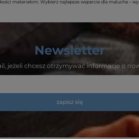
akości materiałom. Wybierz najlepsze wsparcie dla malucha – w
Newsletter
il, jeżeli chcesz otrzymywać informacje o no
zapisz się