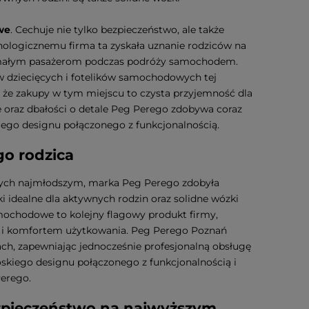
we
. Cechuje nie tylko bezpieczeństwo, ale także
nologicznemu firma ta zyskała uznanie rodziców na
dy małym pasażerom podczas podróży samochodem.
 dziecięcych i fotelików samochodowych tej
, że zakupy w tym miejscu to czysta przyjemność dla
e oraz dbałości o detale Peg Perego zdobywa coraz
kiego designu połączonego z funkcjonalnością.
go rodzica
ych najmłodszym, marka Peg Perego zdobyła
ki idealne dla aktywnych rodzin oraz solidne wózki
amochodowe to kolejny flagowy produkt firmy,
m i komfortem użytkowania. Peg Perego Poznań
h, zapewniając jednocześnie profesjonalną obsługę
oskiego designu połączonego z funkcjonalnością i
Perego.
zpieczeństwo na najwyższym