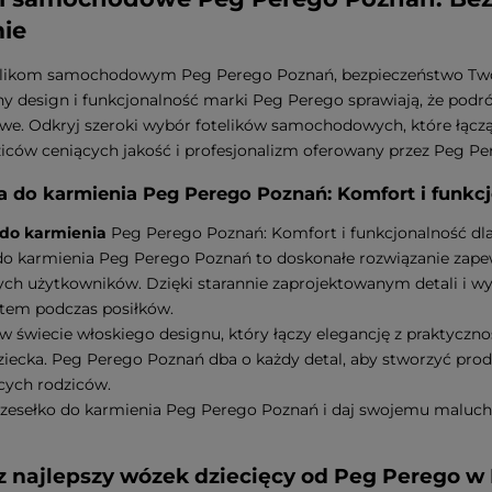
ie
telikom samochodowym Peg Perego Poznań, bezpieczeństwo Twoj
y design i funkcjonalność marki Peg Perego sprawiają, że podróż
we. Odkryj szeroki wybór fotelików samochodowych, które łączą w
iców ceniących jakość i profesjonalizm oferowany przez Peg P
a do karmienia Peg Perego Poznań: Komfort i funkc
 do karmienia
Peg Perego Poznań: Komfort i funkcjonalność dl
do karmienia Peg Perego Poznań to doskonałe rozwiązanie zapew
ch użytkowników. Dzięki starannie zaprojektowanym detali i w
tem podczas posiłków.
 w świecie włoskiego designu, który łączy elegancję z praktyczno
iecka. Peg Perego Poznań dba o każdy detal, aby stworzyć prod
ych rodziców.
zesełko do karmienia Peg Perego Poznań i daj swojemu maluch
 najlepszy wózek dziecięcy od Peg Perego w