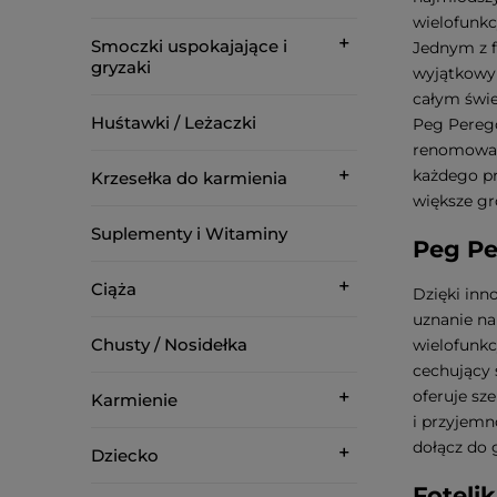
wielofunkc
Smoczki uspokajające i
Jednym z 
gryzaki
wyjątkowy 
całym świ
Huśtawki / Leżaczki
Peg Perego
renomowane
każdego pr
Krzesełka do karmienia
większe gr
Suplementy i Witaminy
Peg Pe
Ciąża
Dzięki in
uznanie na
Chusty / Nosidełka
wielofunkc
cechujący 
oferuje sz
Karmienie
i przyjemn
dołącz do 
Dziecko
Foteli