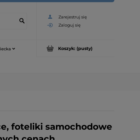
Zarejestruj się
Zaloguj się
Koszyk:
(pusty)
iecka
e, foteliki samochodowe
jnych cenach