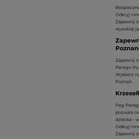
Bezpieczne
Odkryj inn
Zapewnij s
wysokiej j
Zapewni
Poznan
Zapewnij s
Perego Poz
Wybierz na
Poznań.
Krzeseł
Peg Perego
pozwala na
dziecka - 
Odkryj inn
Zapewnij s