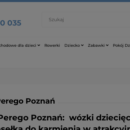
30 035
chodowe dla dzieci
Rowerki
Dziecko
Zabawki
Pokój Dz
Perego Poznań
Perego Poznań: wózki dziecięc
zesełka do karmienia w atrakcy