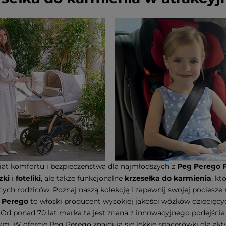
iat komfortu i bezpieczeństwa dla najmłodszych z
Peg Perego 
zki
i
foteliki
, ale także funkcjonalne
krzesełka do karmienia
, kt
ch rodziców. Poznaj naszą kolekcję i zapewnij swojej pociesze 
 Perego
to włoski producent wysokiej jakości wózków dziecięcy
 Od ponad 70 lat marka ta jest znana z innowacyjnego podejśc
m. W ofercie Peg Perego znajdują się lekkie spacerówki dla akt