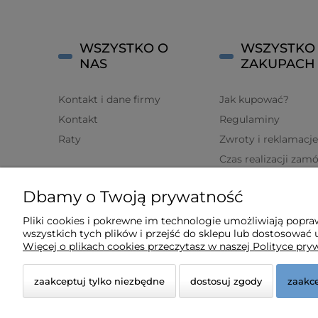
WSZYSTKO O
WSZYSTKO
NAS
ZAKUPACH
Kontakt i dane firmy
Jak kupować?
Kontakt
Regulaminy
Raty
Zwroty i reklamacje
Czas realizacji zam
Płatności
Dbamy o Twoją prywatność
Czas i koszty dosta
Program lojalności
Pliki cookies i pokrewne im technologie umożliwiają popr
wszystkich tych plików i przejść do sklepu lub dostosować u
Pytania i odpowiedz
Więcej o plikach cookies przeczytasz w naszej Polityce pry
zaakceptuj tylko niezbędne
dostosuj zgody
zaakce
© 2026 kinderbaby.pl. Wszelkie prawa zastrzeżone.