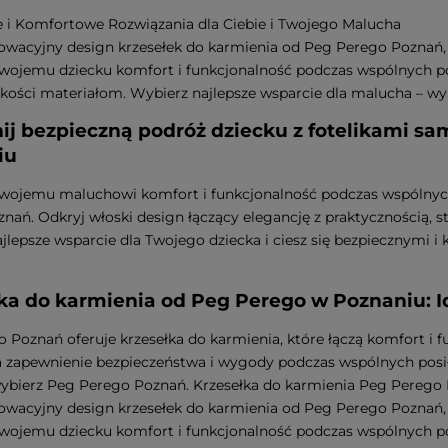
 i Komfortowe Rozwiązania dla Ciebie i Twojego Malucha
owacyjny design krzesełek do karmienia od Peg Perego Poznań, łą
wojemu dziecku komfort i funkcjonalność podczas wspólnych pos
akości materiałom. Wybierz najlepsze wsparcie dla malucha – w
j bezpieczną podróż dziecku z fotelikami 
iu
wojemu maluchowi komfort i funkcjonalność podczas wspólnych
nań. Odkryj włoski design łączący elegancję z praktycznością,
jlepsze wsparcie dla Twojego dziecka i ciesz się bezpiecznymi
ka do karmienia od Peg Perego w Poznaniu: I
 Poznań oferuje krzesełka do karmienia, które łączą komfort i 
 zapewnienie bezpieczeństwa i wygody podczas wspólnych posił
wybierz Peg Perego Poznań. Krzesełka do karmienia Peg Perego
owacyjny design krzesełek do karmienia od Peg Perego Poznań, łą
wojemu dziecku komfort i funkcjonalność podczas wspólnych pos