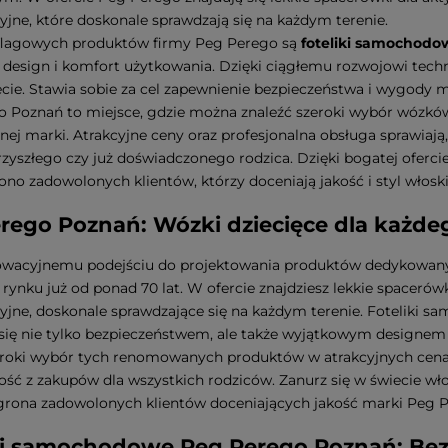
yjne, które doskonale sprawdzają się na każdym terenie.
flagowych produktów firmy Peg Perego są
foteliki samochodo
design i komfort użytkowania. Dzięki ciągłemu rozwojowi tech
ecie. Stawia sobie za cel zapewnienie bezpieczeństwa i wygo
 Poznań to miejsce, gdzie można znaleźć szeroki wybór wózków
j marki. Atrakcyjne ceny oraz profesjonalna obsługa sprawiają
zyszłego czy już doświadczonego rodzica. Dzięki bogatej oferci
ono zadowolonych klientów, którzy doceniają jakość i styl włos
rego Poznań: Wózki dziecięce dla każde
nowacyjnemu podejściu do projektowania produktów dedykowan
 rynku już od ponad 70 lat. W ofercie znajdziesz lekkie spacerów
yjne, doskonale sprawdzające się na każdym terenie. Foteliki s
się nie tylko bezpieczeństwem, ale także wyjątkowym designe
eroki wybór tych renomowanych produktów w atrakcyjnych cenac
ość z zakupów dla wszystkich rodziców. Zanurz się w świecie wł
grona zadowolonych klientów doceniających jakość marki Peg 
ki samochodowe Peg Perego Poznań: Be