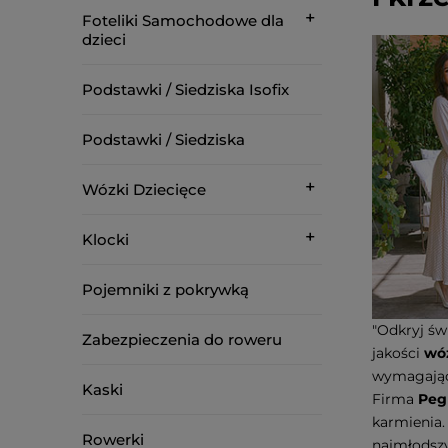
Foteliki Samochodowe dla
dzieci
Podstawki / Siedziska Isofix
Podstawki / Siedziska
Wózki Dziecięce
Klocki
Pojemniki z pokrywką
"Odkryj św
Zabezpieczenia do roweru
jakości
wó
wymagający
Kaski
Firma
Peg
karmienia.
Rowerki
najmłodszy