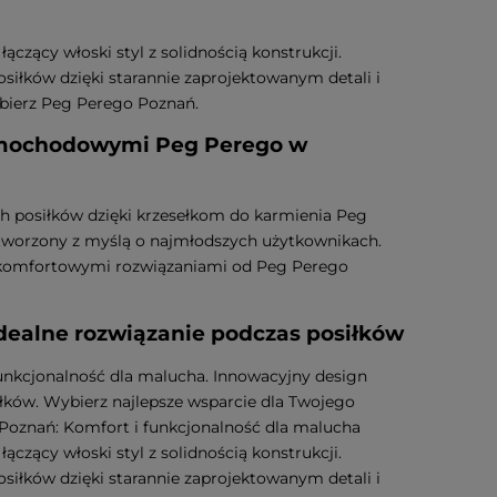
czący włoski styl z solidnością konstrukcji.
iłków dzięki starannie zaprojektowanym detali i
ybierz Peg Perego Poznań.
samochodowymi Peg Perego w
 posiłków dzięki krzesełkom do karmienia Peg
 stworzony z myślą o najmłodszych użytkownikach.
 i komfortowymi rozwiązaniami od Peg Perego
dealne rozwiązanie podczas posiłków
funkcjonalność dla malucha. Innowacyjny design
ków. Wybierz najlepsze wsparcie dla Twojego
 Poznań: Komfort i funkcjonalność dla malucha
czący włoski styl z solidnością konstrukcji.
iłków dzięki starannie zaprojektowanym detali i