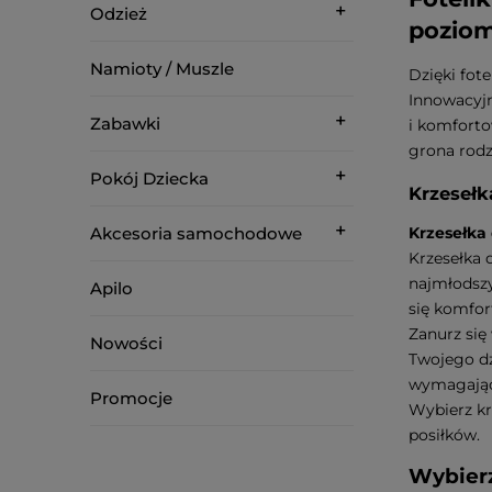
Odzież
poziom
Namioty / Muszle
Dzięki fo
Innowacyjn
Zabawki
i komforto
grona rodz
Pokój Dziecka
Krzesełk
Akcesoria samochodowe
Krzesełka
Krzesełka 
najmłodszy
Apilo
się komfor
Zanurz się
Nowości
Twojego dz
wymagając
Promocje
Wybierz kr
posiłków.
Wybierz