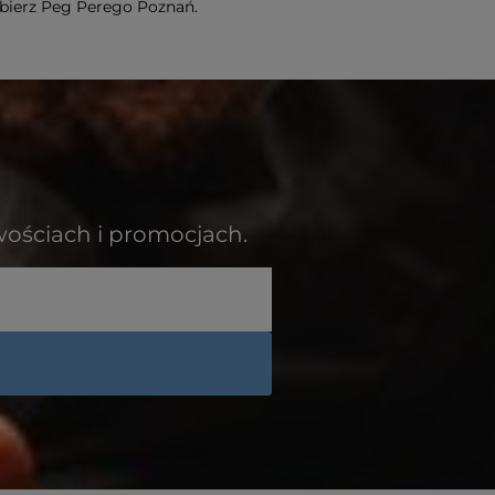
ybierz Peg Perego Poznań.
wościach i promocjach.