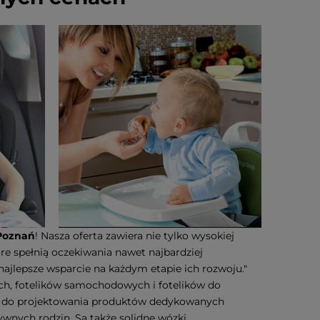
Poznań
! Nasza oferta zawiera nie tylko wysokiej
óre spełnią oczekiwania nawet najbardziej
najlepsze wsparcie na każdym etapie ich rozwoju."
ch, fotelików samochodowych i fotelików do
ia do projektowania produktów dedykowanych
ywnych rodzin. Są także solidne wózki