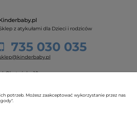
Kinderbaby.pl
Sklep z atykułami dla Dzieci i rodziców
735 030 035
sklep@kinderbaby.pl
ul. Olsztyńska 10
60-416 Poznań
ich potrzeb. Możesz zaakceptować wykorzystanie przez nas
zgody".