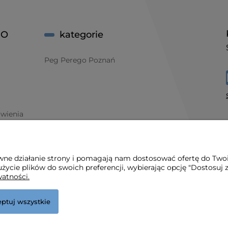
 O
kategorie
Peg Perego Poznań
ówienia
wy
owy
awne działanie strony i pomagają nam dostosować ofertę do Two
życie plików do swoich preferencji, wybierając opcję "Dostosuj 
i
watności.
ptuj wszystkie